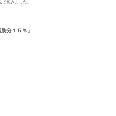
んで包みました。
脂肪分１５％」