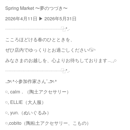
Spring Market 〜夢のつづき〜
2026年4月11日 ▶︎ 2026年5月31日
┈┈┈┈┈┈┈┈┈┈┈┈⿻*.·
こころほどける春のひとときを、
ぜひ店内でゆっくりとお過ごしください𓅼
みなさまのお越しを、心よりお待ちしております𓂃𓈒𓏸
┈┈┈┈┈┈┈┈┈┈┈┈⿻*.·
.౨ৎ︎‧⁺⊹参加作家さん˚.౨ৎ︎‧⁺
𓏸𓈒 calm．（陶土アクセサリー）
𓏸𓈒 ELLIE（大人服）
𓏸𓈒 yun.（ぬいぐるみ）
𓏸𓈒cobito（陶粘土アクセサリー、こもの）