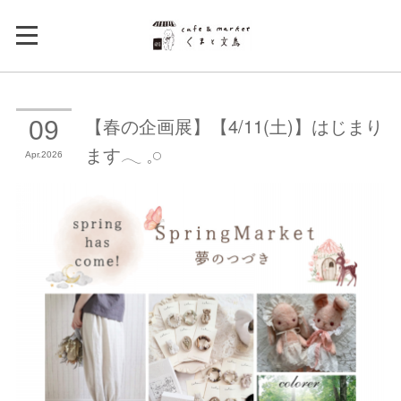
【春の企画展】【4/11(土)】はじまり
09
ます𓂃 𓈒𓏸
Apr
2026