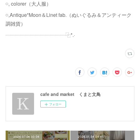
𓏸𓈒 colorer（大人服）
𓏸𓈒Antique*Moon＆Linet fab.（ぬいぐるみ＆アンティーク
調雑貨）
┈┈┈┈┈┈┈┈┈┈┈┈⿻*.·
cafe and market くまと文鳥
フォロー
2026.07.04 03:04
2026.01.04 04:45