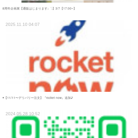
8周年企画展【通販はじまります♩ˊ˗】3/7【17:00~】
2025.11.10 04:07
◉【11/11〜デリバリー注文】『rocket now』追加♪
2024.05.28 10:52