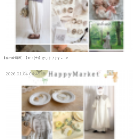
【春の企画展】【4/11(土)】はじまります𓂃 𓈒𓏸
2026.01.04 04:45